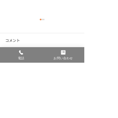
コメント
熊本どてらい市出展
みなとみらい花
電話
お問い合わせ
コメントを追加…