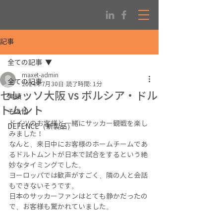
記事
全ての記事
maxet-admin
全ての記事
2024年7月30日
読了時間: 1分
セレッソ大阪 vs ボルシア・ドル
実績
トムント
その他
ドイツのお客様と一緒にサッカー観戦を楽し
DEFENCE（新製品）
みました！
なんと、来日中にお客様のホームチームであ
るドルトムントが日本で試合をするという絶
妙なタイミングでした。
ヨーロッパでは歓声がすごく、隣の人と会話
もできないそうです。
日本のサッカーファンはとても静かだったの
で、お客様も驚かれていました。