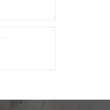
UDER製CNC複合円筒研削
S33＊4台の輸出