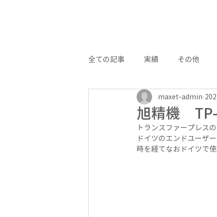
全ての記事
実績
その他
maxet-admin
20
旭精機 TP-
トランスファープレスの
ドイツのエンドユーザー
時を経てなおドイツで使