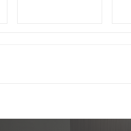
あけましておめでとうござい
ST
ます🎍
盤 