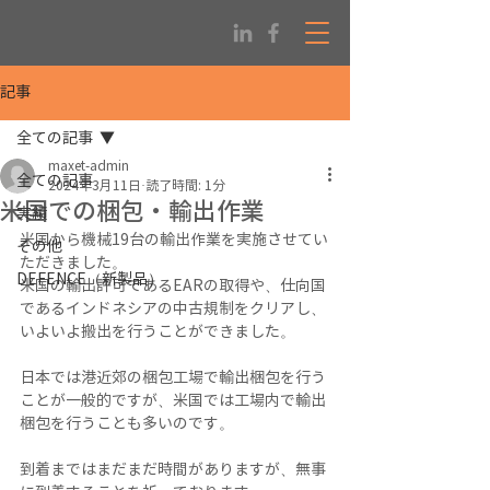
記事
全ての記事
maxet-admin
全ての記事
2024年3月11日
読了時間: 1分
米国での梱包・輸出作業
実績
米国から機械19台の輸出作業を実施させてい
その他
ただきました。
DEFENCE（新製品）
米国の輸出許可であるEARの取得や、仕向国
であるインドネシアの中古規制をクリアし、
いよいよ搬出を行うことができました。
日本では港近郊の梱包工場で輸出梱包を行う
ことが一般的ですが、米国では工場内で輸出
梱包を行うことも多いのです。
到着まではまだまだ時間がありますが、無事