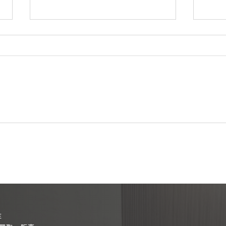
あけましておめでとうござい
ST
ます🎍
盤 
E