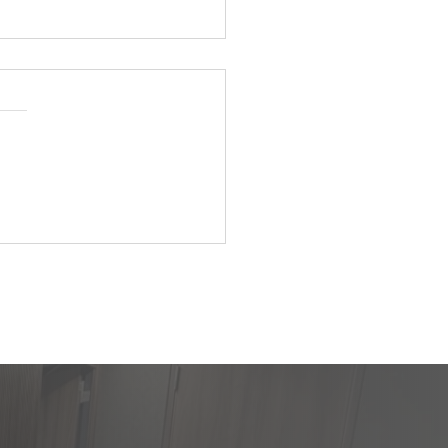
UDER製CNC複合円筒研削
S33＊4台の輸出