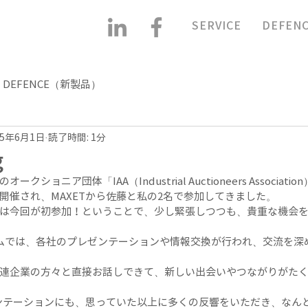
SERVICE
DEFEN
DEFENCE（新製品）
25年6月1日
読了時間: 1分
g
ショニア団体「IAA（Industrial Auctioneers Associat
開催され、MAXETから佐藤と私の2名で参加してきました。
は今回が初参加！ということで、少し緊張しつつも、貴重な機会
ムでは、各社のプレゼンテーションや情報交換が行われ、交流を深
連企業の方々と直接お話しできて、新しい出会いやつながりがた
ゼンテーションにも、思っていた以上に多くの反響をいただき、なん